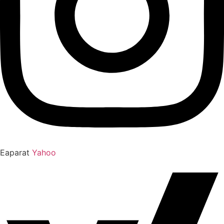
Eaparat
Yahoo