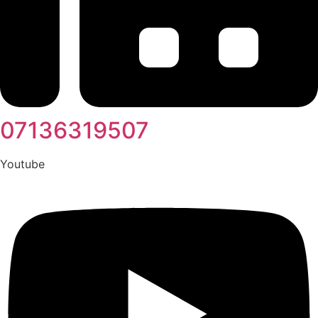
07136319507
Youtube