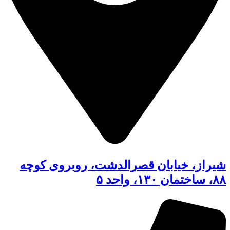
شیراز، خیابان قصرالدشت، روبروی کوچه
۸۸، ساختمان ۱۳۰، واحد ۵​