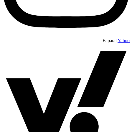
Eaparat
Yahoo