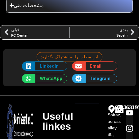
مشخصات فنی
بعدی
قبلی
PC Center
Sepehr
این مطلب را به اشتراک بگذارید
LinkedIn
Email
WhatsApp
Telegram
07136301
07136313
07136319
Iran,
Useful
Shiraz,
across
linkes
alley
88,